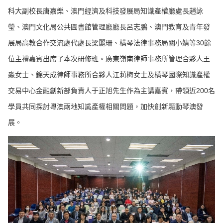
科大副校長唐嘉樂、澳門經濟及科技發展局知識產權廳處長趙詠
瑩、澳門文化局公共圖書館管理廳廳長呂志鵬、澳門教育及青年發
展局高教合作交流處代處長梁麗珊、橫琴法律事務局關小婧等30餘
位主禮嘉賓出席了本次研修班。廣東嶺南律師事務所管理合夥人王
淼女士、錦天成律師事務所合夥人江莉梅女士及橫琴國際知識產權
交易中心金融創新部負責人于正旭先生作為主講嘉賓，帶領近200名
學員共同探討粵澳兩地知識產權相關問題，加快創新驅動琴澳發
展。