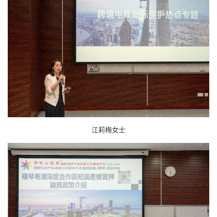
江莉梅女士