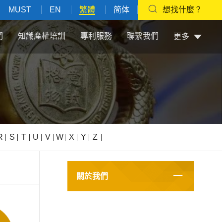
MUST
EN
繁體
简体
想找什麼？
們
知識產權培訓
專利服務
聯繫我們
更多
R
S
T
U
V
W
X
Y
Z
關於我們