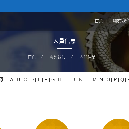
首頁
關於我
人員信息
首頁
/
關於我們
/
人員信息
母
A
B
C
D
E
F
G
H
I
J
K
L
M
N
O
P
Q