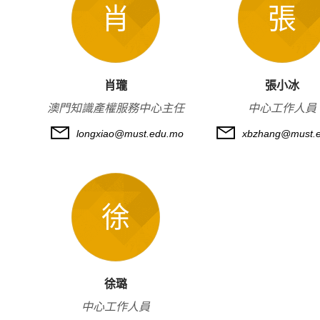
肖
張
肖瓏
張小冰
澳門知識產權服務中心主任
中心工作人員
longxiao@must.edu.mo
xbzhang@must.
徐
徐璐
中心工作人員