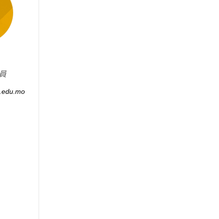
員
.edu.mo