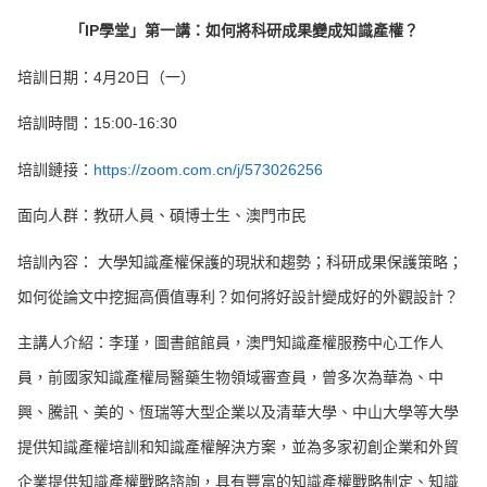
「
IP
學堂
」
第一講：如何將科
研
成果變成知識產權？
培訓日期：4月20日（一）
培訓時間：15:00-16:30
培訓鏈接：
https://zoom.com.cn/j/573026256
面向人群：教研人員、碩博士生、澳門市民
培訓內容： 大學知識產權保護的現狀和趨勢；科研成果保護策略；
如何從論文中挖掘高價值專利？如何將好設計變成好的外觀設計？
主講人介紹：李瑾，圖書館館員，澳門知識產權服務中心工作人
員，前國家知識產權局醫藥生物領域審查員，曾多次為華為、中
興、騰訊、美的、恆瑞等大型企業以及清華大學、中山大學等大學
提供知識產權培訓和知識產權解決方案，並為多家初創企業和外貿
企業提供知識產權戰略諮詢，具有豐富的知識產權戰略制定、知識