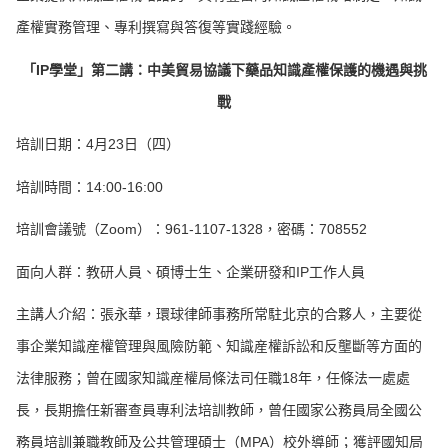
產權實務管理、專利撰寫與答復等實踐經驗。
「
IP
學堂
」
第二講：中美貿易協議下藥品知識產權保護的機遇與挑
戰
培訓日期：4月23日（四）
培訓時間：14:00-16:00
培訓會議號（Zoom）：961-1107-1328，密碼：708552
面向人群：教研人員、碩博士生、企業研發和IP工作人員
主講人介紹：張永華，環球律師事務所常駐北京的合夥人，主要從
事企業知識産權管理與風險防範、知識産權訴訟和反壟斷等方面的
法律服務；曾在國家知識産權局條法司任職18年，任條法一處處
長，長期擔任新審查員專利法培訓教師，曾任國家公務員局全國公
務員培訓兼職教師及公共管理碩士（MPA）校外導師；獲評國知局