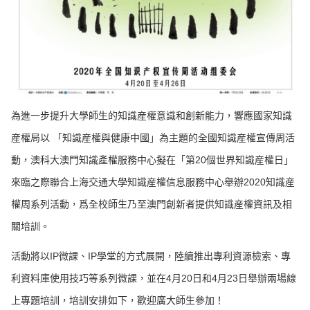
為進一步提升大學師生的知識産權意識和創新能力，響應國家知識
産權局以 「知識産權與健康中國」為主題的全國知識産權宣傳周活
動，澳科大澳門知識產權服務中心擬在「第20個世界知識産權日」
來臨之際聯合上海交通大學知識産權信息服務中心舉辦2020知識産
權周系列活動，爲全校師生乃至澳門創新者提供知識産權資訊及相
關培訓。
活動將以IP微課、IP學堂的方式展開，陸續推出專利資源檢索、專
利資料庫使用技巧等系列微課，並在4月20日和4月23日舉辦兩場線
上專題培訓，培訓安排如下，歡迎廣大師生參加！