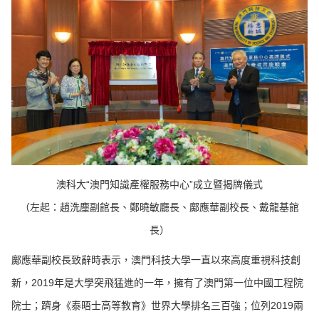
澳科大“澳門知識產權服務中心”成立暨揭牌儀式
（左起：趙洗塵副館長、鄭曉敏廳長、鄺應華副校長、戴龍基館
長）
鄺應華副校長致辭時表示，澳門科技大學一直以來高度重視科技創
新，2019年是大學突飛猛進的一年，擁有了澳門第一位中國工程院
院士；躋身《泰晤士高等教育》世界大學排名三百強；位列2019兩